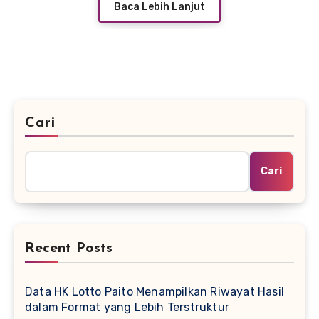
Baca Lebih Lanjut
Cari
Cari
Recent Posts
Data HK Lotto Paito Menampilkan Riwayat Hasil
dalam Format yang Lebih Terstruktur