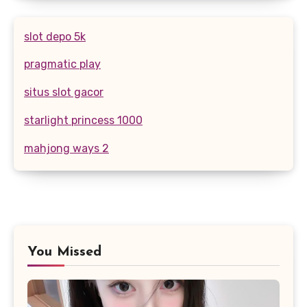
slot depo 5k
pragmatic play
situs slot gacor
starlight princess 1000
mahjong ways 2
You Missed