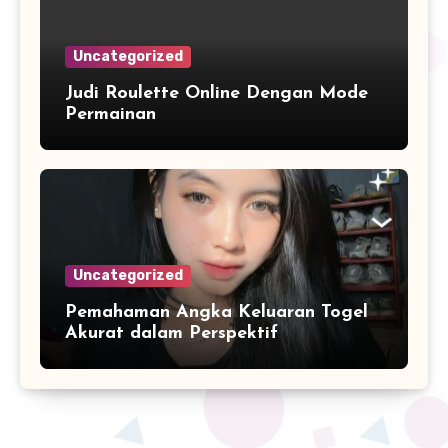
Uncategorized
Judi Roulette Online Dengan Mode
Permainan
Uncategorized
Pemahaman Angka Keluaran Togel
Akurat dalam Perspektif
Pengolahan Data Numerik