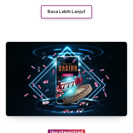
Baca Lebih Lanjut
Uncategorized