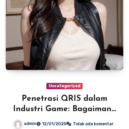
Uncategorized
Penetrasi QRIS dalam
Industri Game: Bagaimana
Deposit Kecil Mengubah
admin
12/01/2025
Tidak ada komentar