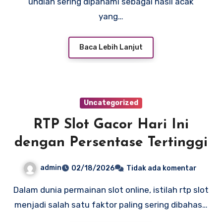
undian sering dipahami sebagai hasil acak
yang…
Baca Lebih Lanjut
Uncategorized
RTP Slot Gacor Hari Ini
dengan Persentase Tertinggi
admin
02/18/2026
Tidak ada komentar
Dalam dunia permainan slot online, istilah rtp slot
menjadi salah satu faktor paling sering dibahas…