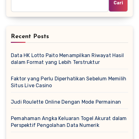
Cari
Recent Posts
Data HK Lotto Paito Menampilkan Riwayat Hasil
dalam Format yang Lebih Terstruktur
Faktor yang Perlu Diperhatikan Sebelum Memilih
Situs Live Casino
Judi Roulette Online Dengan Mode Permainan
Pemahaman Angka Keluaran Togel Akurat dalam
Perspektif Pengolahan Data Numerik