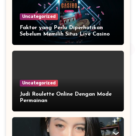
Uncategorized
Faktor yang Perlu Diperhatikan
Sebelum Memilih Situs Live Casino
Uncategorized
Judi Roulette Online Dengan Mode
Permainan