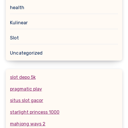
health
Kulinear
Slot
Uncategorized
slot depo 5k
pragmatic play
situs slot gacor
starlight princess 1000
mahjong ways 2