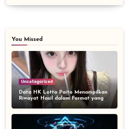
You Missed
Uncategorized
Data HK Lotto Paito Menampilkan
Riwayat Hasil dalam Format yang
Lebih Terstruktur