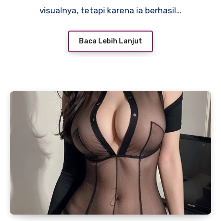
visualnya, tetapi karena ia berhasil…
Baca Lebih Lanjut