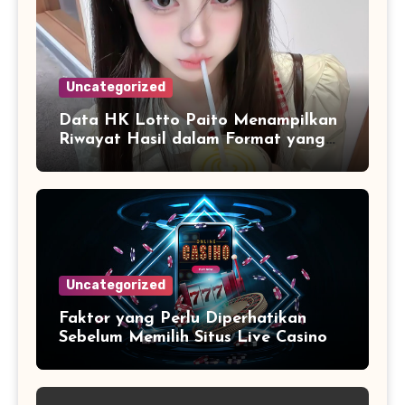
Uncategorized
Data HK Lotto Paito Menampilkan
Riwayat Hasil dalam Format yang
Lebih Terstruktur
Uncategorized
Faktor yang Perlu Diperhatikan
Sebelum Memilih Situs Live Casino