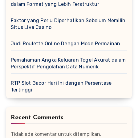
dalam Format yang Lebih Terstruktur
Faktor yang Perlu Diperhatikan Sebelum Memilih
Situs Live Casino
Judi Roulette Online Dengan Mode Permainan
Pemahaman Angka Keluaran Togel Akurat dalam
Perspektif Pengolahan Data Numerik
RTP Slot Gacor Hari Ini dengan Persentase
Tertinggi
Recent Comments
Tidak ada komentar untuk ditampilkan.