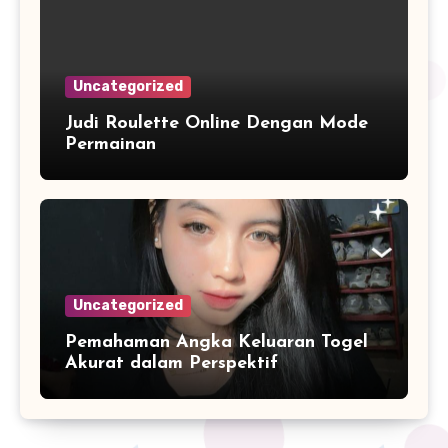
Uncategorized
Judi Roulette Online Dengan Mode
Permainan
Uncategorized
Pemahaman Angka Keluaran Togel
Akurat dalam Perspektif
Pengolahan Data Numerik