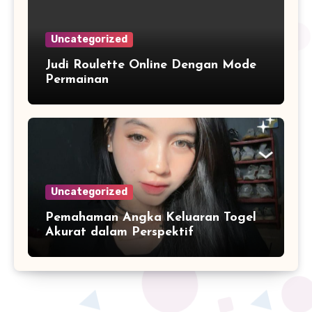
Uncategorized
Judi Roulette Online Dengan Mode
Permainan
Uncategorized
Pemahaman Angka Keluaran Togel
Akurat dalam Perspektif
Pengolahan Data Numerik