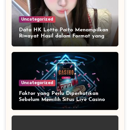
Uncategorized
Data HK Lotto Paito Menampilkan
Riwayat Hasil dalam Format yang
Lebih Terstruktur
Uncategorized
Faktor yang Perlu Diperhatikan
Sebelum Memilih Situs Live Casino