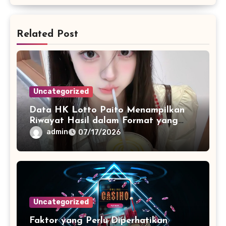
Related Post
Uncategorized
Data HK Lotto Paito Menampilkan
Riwayat Hasil dalam Format yang
Lebih Terstruktur
admin
07/17/2026
Uncategorized
Faktor yang Perlu Diperhatikan